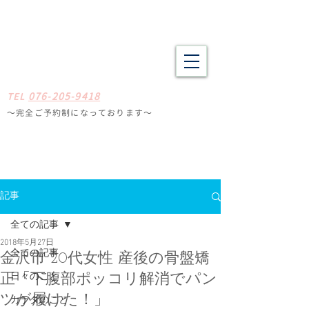
野々市市・金沢市南の整体 肩こり、腰痛、体の疲労や不調でお悩
みの方へ たしかな技術と癒やしの空間
​​まごころ整体院
0
7
6-205-9418
TE
L
〜完全ご予約制になっ
ております
〜
石川県野々
市市扇が丘31-29
※ミスタードーナツ
金沢高尾台店さん近く
定休日
毎週月曜・火曜
記事
全ての記事
2018年5月27日
全ての記事
金沢市 20代女性 産後の骨盤矯
日々のこと
正「下腹部ポッコリ解消でパン
ツが履けた！」
カラダのこと