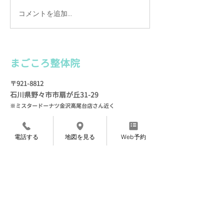
コメントを追加…
カルテは手書きの理由
施術を続けて実
（わけ）
お客様の声
まごころ整
体院
〒921-8812
石川県野々市市扇が
丘31-29
※ミスタードーナツ金沢高尾台店さん近く
定休日 毎週月曜・火
曜
電話する
地図を見る
Web予約
TEL
076-205-9418
​
（
ご予約専用）
※営業、セールス等の​電話はご遠慮ください
Web予約