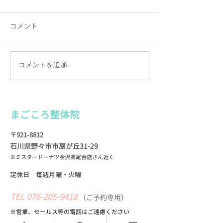
コメント
コメントを追加…
カルテは手書きの理由
施術を続けて実
（わけ）
お客様の声
まごころ整
体院
〒921-8812
石川県野々市市扇が
丘31-29
※ミスタードーナツ金沢高尾台店さん近く
定休日 毎週月曜・火
曜
TEL
076-205-9418
​
（
ご予約専用）
※営業、セールス等の​電話はご遠慮ください