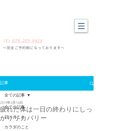
野々市市・金沢市南の整体 肩こり、腰痛、体の疲労や不調でお悩
みの方へ たしかな技術と癒やしの空間
​​まごころ整体院
0
7
6-205-9418
TE
L
〜完全ご予約制になっ
ております
〜
石川県野々
市市扇が丘31-29
※ミスタードーナツ
金沢高尾台店さん近く
定休日
毎週月曜・火曜
記事
全ての記事
2019年3月16日
全ての記事
疲れた体は一日の終わりにしっ
日々のこと
かりリカバリー
カラダのこと