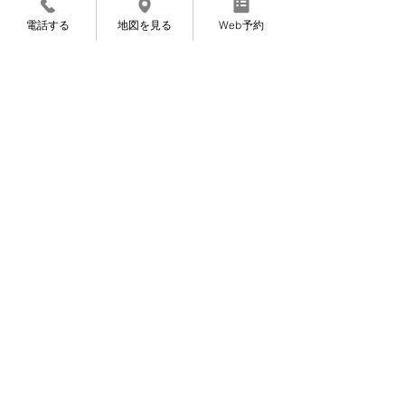
電話する
地図を見る
Web予約
Web予約
〜完全ご予約制になっております〜
〜お知らせ〜
7月より施術料金を変更させていただくこと
になりました。
​申し訳ありませんが、よろしくお願いいたし
ます。
​8月12〜14日は夏期休暇です。