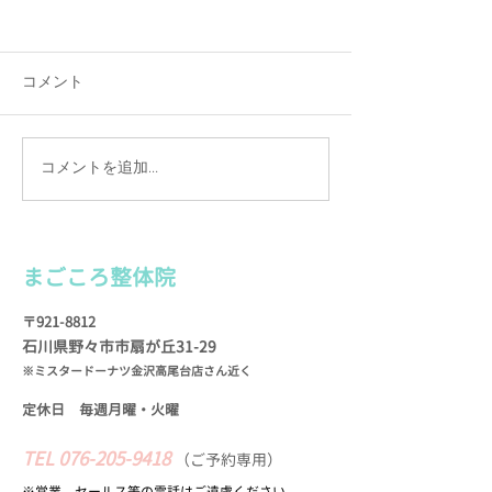
コメント
コメントを追加…
カルテは手書きの理由
施術を続けて実
（わけ）
お客様の声
まごころ整
体院
〒921-8812
石川県野々市市扇が
丘31-29
※ミスタードーナツ金沢高尾台店さん近く
定休日 毎週月曜・火
曜
TEL
076-205-9418
​
（
ご予約専用）
※営業、セールス等の​電話はご遠慮ください