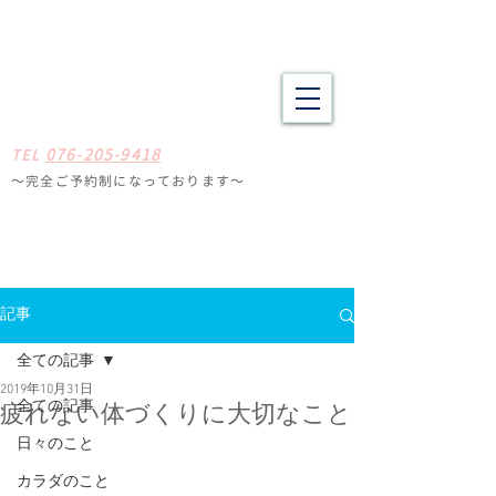
野々市市・金沢市南の整体 肩こり、腰痛、体の疲労や不調でお悩
みの方へ たしかな技術と癒やしの空間
​​まごころ整体院
0
7
6-205-9418
TE
L
〜完全ご予約制になっ
ております
〜
石川県野々
市市扇が丘31-29
※ミスタードーナツ
金沢高尾台店さん近く
定休日
毎週月曜・火曜
記事
全ての記事
2019年10月31日
全ての記事
疲れない体づくりに大切なこと
日々のこと
カラダのこと