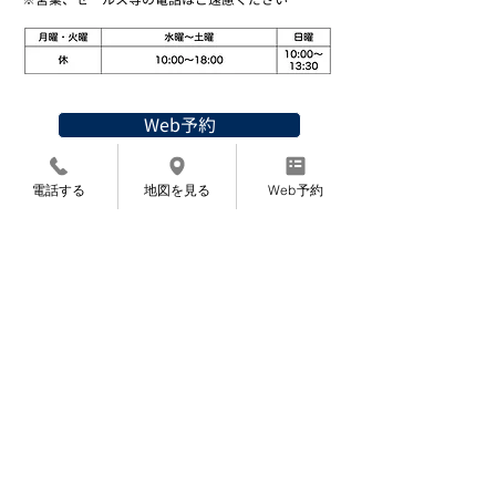
Web予約
〜完全ご予約制になっております〜
電話する
地図を見る
Web予約
〜お知らせ〜
7月より施術料金を変更させていただくこと
になりました。
​申し訳ありませんが、よろしくお願いいたし
ます。
​8月12〜14日は夏期休暇です。