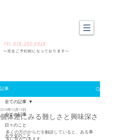
野々市市・金沢市南の整体 肩こり、腰痛、体の疲労や不調でお悩
みの方へ たしかな技術と癒やしの空間
​​まごころ整体院
0
7
6-205-9418
TE
L
〜完全ご予約制になっ
ております
〜
石川県野々
市市扇が丘31-29
※ミスタードーナツ
金沢高尾台店さん近く
定休日
毎週月曜・火曜
記事
全ての記事
2018年10月19日
全ての記事
個体差にみる難しさと興味深さ
日々のこと
多くの方のからだを触診していると、ある事
カラダのこと
実に気がつきます。