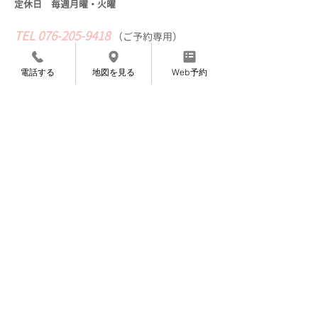
定休日 毎週月曜・火
曜
TEL
076-205-9418
​
（
ご予約専用）
※営業、セールス等の​電話はご遠慮ください
電話する
地図を見る
Web予約
Web予約
〜完全ご予約制になっております〜
〜お知らせ〜
7月より施術料金を変更させていただくこと
になりました。
​申し訳ありませんが、よろしくお願いいたし
ます。