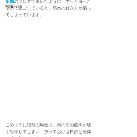
前回
のブログで書いたように、ずっと偏った
お知らせ
姿勢で過ごしていると、筋肉の付き方が偏っ
てしまっています。
このように猫背の場合は、胸の前の筋肉が硬
く短縮してしまい、放っておけば自然と身体