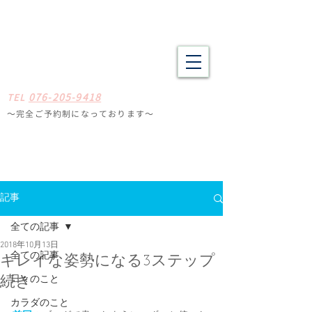
野々市市・金沢市南の整体 肩こり、腰痛、体の疲労や不調でお悩
みの方へ たしかな技術と癒やしの空間
​​まごころ整体院
0
7
6-205-9418
TE
L
〜完全ご予約制になっ
ております
〜
石川県野々
市市扇が丘31-29
※ミスタードーナツ
金沢高尾台店さん近く
定休日
毎週月曜・火曜
記事
全ての記事
2018年10月13日
全ての記事
キレイな姿勢になる3ステップ
日々のこと
続き
カラダのこと