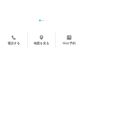
コメント
電話する
地図を見る
Web予約
コメントを追加…
カルテは手書きの理由
施術を続けて実
（わけ）
お客様の声
まごころ整
体院
〒921-8812
石川県野々市市扇が
丘31-29
※ミスタードーナツ金沢高尾台店さん近く