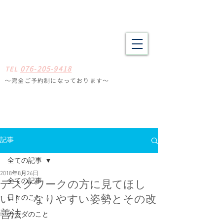
野々市市・金沢市南の整体 肩こり、腰痛、体の疲労や不調でお悩
みの方へ たしかな技術と癒やしの空間
​​まごころ整体院
0
7
6-205-9418
TE
L
〜完全ご予約制になっ
ております
〜
石川県野々
市市扇が丘31-29
※ミスタードーナツ
金沢高尾台店さん近く
定休日
毎週月曜・火曜
記事
全ての記事
2018年8月26日
全ての記事
デスクワークの方に見てほし
日々のこと
い！ なりやすい姿勢とその改
善法
カラダのこと