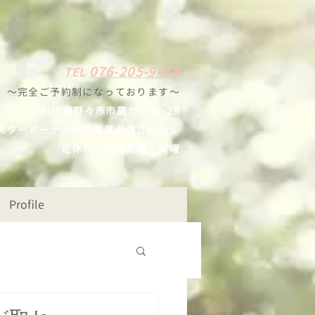
0
7
6-205-9418
TE
L
〜完全ご予約制になっ
ております
〜
石川県野々
市市扇が丘31-29
スタードーナツ
金沢高尾台店さん近く
定休日
毎週月曜・火曜
Profile