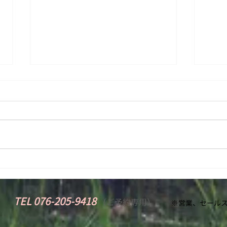
カルテは手書きの理由（わ
施術
け）
様の
TEL 076-205-9418
​
（
ご予約専用）
※営業、セールス