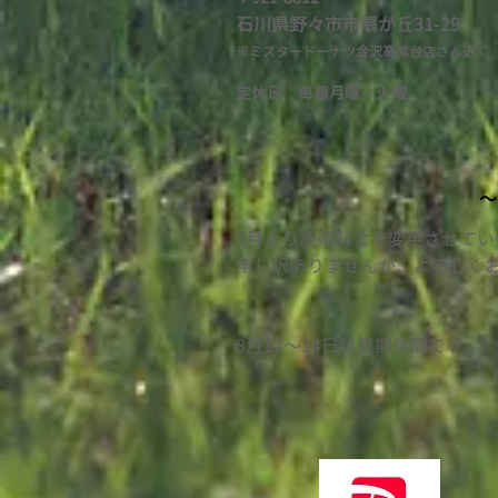
石川県野々市市扇が
丘31-29
※ミスタードーナツ金沢高尾台店さん近く
定休日 毎週月曜・火
曜
〜
7月より施術料金を変更させて
​申し訳ありませんが、よろしく
​8月12〜14日は夏期休暇です。