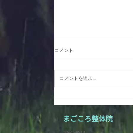
コメント
コメントを追加…
雪すかしで腰痛・ギックリ腰
になっていませんか？ その
メカニズムと予防ポイントを
まごころ整
体院
ギュギュッと解説
〒921-8812