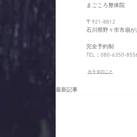
まごころ整体院
〒921-8812
石川県野々市市扇が丘
完全予約制
TEL：080-6350-8556
カラダのこと
最新記事