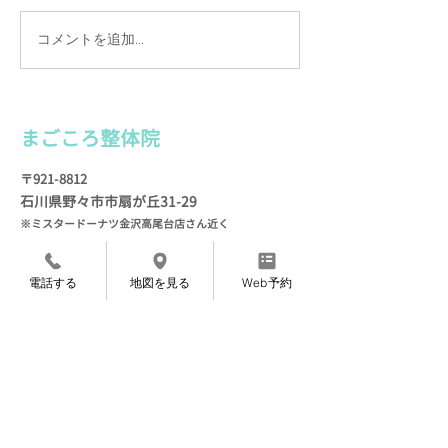
コメントを追加…
カルテは手書きの理由
施術を続けて実
（わけ）
お客様の声
まごころ整
体院
〒921-8812
石川県野々市市扇が
丘31-29
※ミスタードーナツ金沢高尾台店さん近く
定休日 毎週月曜・火
曜
電話する
地図を見る
Web予約
TEL
076-205-9418
​
（
ご予約専用）
※営業、セールス等の​電話はご遠慮ください
Web予約