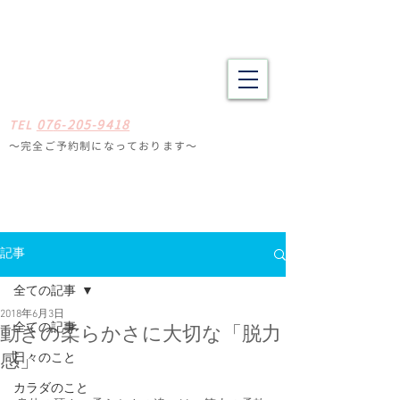
野々市市・金沢市南の整体 肩こり、腰痛、体の疲労や不調でお悩
みの方へ たしかな技術と癒やしの空間
​​まごころ整体院
0
7
6-205-9418
TE
L
〜完全ご予約制になっ
ております
〜
石川県野々
市市扇が丘31-29
※ミスタードーナツ
金沢高尾台店さん近く
定休日
毎週月曜・火曜
記事
全ての記事
2018年6月3日
全ての記事
動きの柔らかさに大切な「脱力
日々のこと
感」
カラダのこと