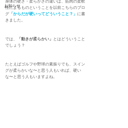
身体の硬さ・柔らかさの違いは、筋肉の柔軟
お知らせ
性によるものということを以前こちらのブロ
グ
「からだが硬いってどういうこと？」
に書
きました。
では、
「動きが柔らかい」
とはどういうこと
でしょう？
たとえばゴルフや野球の素振りでも、スイン
グが柔らかいな〜と思う人もいれば、硬い
な〜と思う人もいますよね。