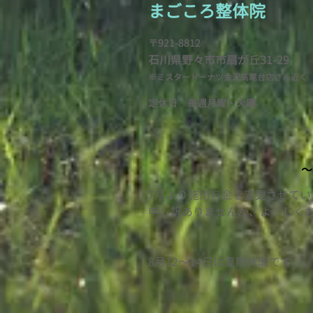
まごころ整
体院
ギュギュッと解説
〒921-8812
石川県野々市市扇が
丘31-29
※ミスタードーナツ金沢高尾台店さん近く
定休日 毎週月曜・火
曜
〜
7月より施術料金を変更させて
​申し訳ありませんが、よろしく
​8月12〜14日は夏期休暇です。