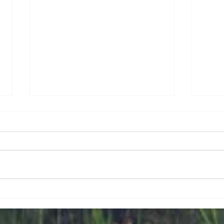
カルテは手書きの理由（わ
施術
け）
様の