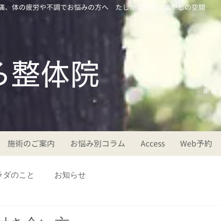
痛、体の疲労や不調でお悩みの方へ たしかな技術と癒やしの空間
ころ整体院
※ミ
施術のご案内
お悩み別コラム
Access
Web予約
ラダのこと
お知らせ