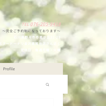
0
7
6-205-9418
TE
L
〜完全ご予約制になっ
ております
〜
石川県野々
市市扇が丘31-29
スタードーナツ
金沢高尾台店さん近く
定休日
毎週月曜・火曜
Profile