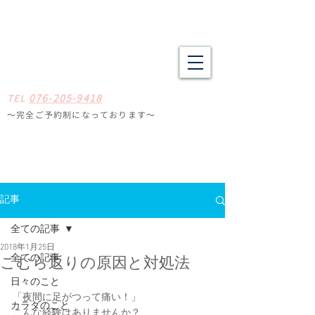
野々市市・金沢市南の整体 肩こり、腰痛、体の疲労や不調でお悩
みの方へ たしかな技術と癒やしの空間
​​まごころ整体院
0
7
6-205-9418
TE
L
〜完全ご予約制になっ
ております
〜
石川県野々
市市扇が丘31-29
※ミスタードーナツ
金沢高尾台店さん近く
定休日
毎週月曜・火曜
記事
全ての記事
2018年1月25日
全ての記事
こむら返りの原因と対処法
日々のこと
「夜間に足がつって痛い！」
カラダのこと
こんな経験はありませんか？