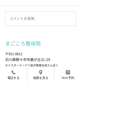
コメントを追加…
カルテは手書きの理由
施術を続けて実
（わけ）
お客様の声
まごころ整
体院
〒921-8812
石川県野々市市扇が
丘31-29
※ミスタードーナツ金沢高尾台店さん近く
定休日 毎週月曜・火
曜
電話する
地図を見る
Web予約
TEL
076-205-9418
​
（
ご予約専用）
※営業、セールス等の​電話はご遠慮ください