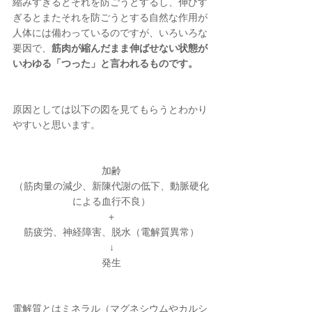
縮みすぎるとそれを防ごうとするし、伸びす
ぎるとまたそれを防ごうとする自然な作用が
人体には備わっているのですが、いろいろな
要因で、
筋肉が縮んだまま伸ばせない状態が
いわゆる「つった」と言われるものです。
原因としては以下の図を見てもらうとわかり
やすいと思います。
加齢
（筋肉量の減少、新陳代謝の低下、動脈硬化
による血行不良）
＋
筋疲労、神経障害、脱水（電解質異常）
↓
発生
電解質とはミネラル（マグネシウムやカルシ