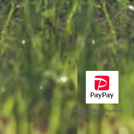
〜
7月より施術料金を変更させて
​申し訳ありませんが、よろしく
​8月12〜14日は夏期休暇です。
お支払いは現金とPayPayが
ご利用いただけます