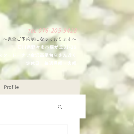
0
7
6-205-9418
TE
L
〜完全ご予約制になっ
ております
〜
石川県野々
市市扇が丘31-29
スタードーナツ
金沢高尾台店さん近く
定休日
毎週月曜・火曜
Profile