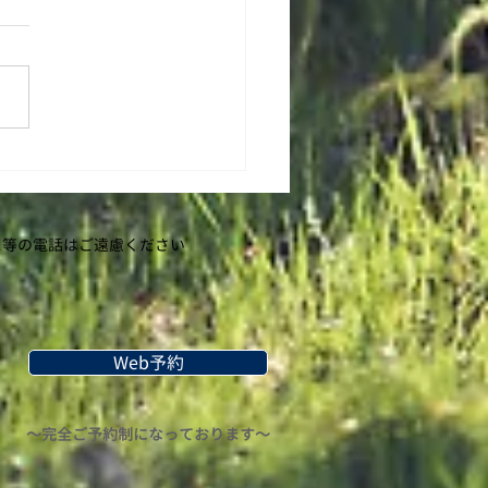
を続けて実感できたお客
声
等の​電話はご遠慮ください
Web予約
〜完全ご予約制になっております〜