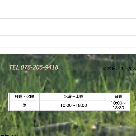
カルテは手書きの理由（わ
施術
け）
様の
TEL 076-205-9418
​
（
ご予約専用）
※営業、セールス