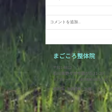
コメントを追加…
雪すかしで腰痛・ギックリ腰
になっていませんか？ その
メカニズムと予防ポイントを
まごころ整
体院
ギュギュッと解説
〒921-8812
石川県野々市市扇が
丘31-29
※ミスタードーナツ金沢高尾台店さん近く
定休日 毎週月曜・火
曜