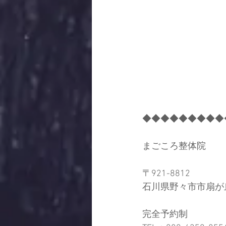
◆◆◆◆◆◆◆◆◆
まごころ整体院
〒921-8812
石川県野々市市扇が丘
完全予約制