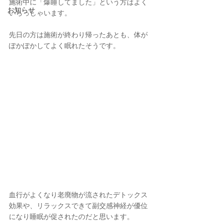
施術中に「爆睡してました」という方はよく
お知らせ
いらっしゃいます。
先日の方は施術が終わり帰ったあとも、体が
ぽかぽかしてよく眠れたそうです。
血行がよくなり老廃物が流されたデトックス
効果や、リラックスできて副交感神経が優位
になり睡眠が促されたのだと思います。