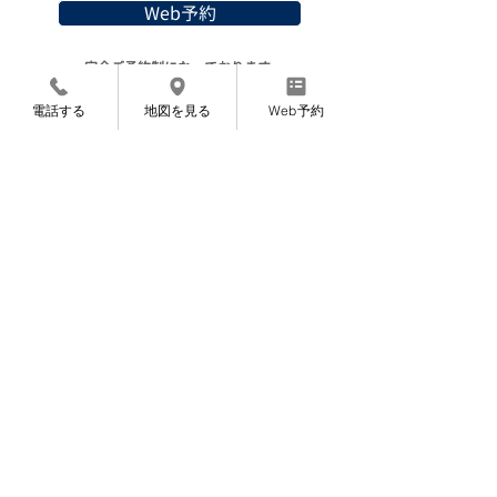
Web予約
〜完全ご予約制になっております〜
電話する
地図を見る
Web予約
〜お知らせ〜
7月より施術料金を変更させていただくこと
になりました。
​申し訳ありませんが、よろしくお願いいたし
ます。
​8月12〜14日は夏期休暇です。
お支払いは現金とPayPayが
ご利用いただけます