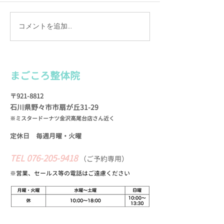
コメントを追加…
カルテは手書きの理由
施術を続けて実
（わけ）
お客様の声
まごころ整
体院
〒921-8812
石川県野々市市扇が
丘31-29
※ミスタードーナツ金沢高尾台店さん近く
定休日 毎週月曜・火
曜
TEL
076-205-9418
​
（
ご予約専用）
※営業、セールス等の​電話はご遠慮ください