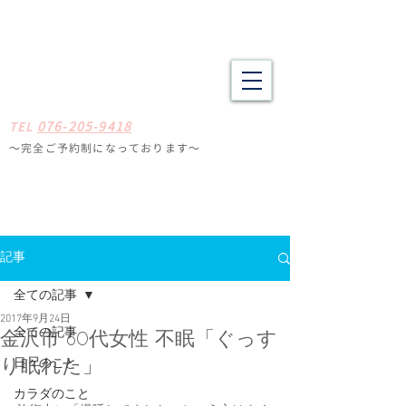
野々市市・金沢市南の整体 肩こり、腰痛、体の疲労や不調でお悩
みの方へ たしかな技術と癒やしの空間
​​まごころ整体院
0
7
6-205-9418
TE
L
〜完全ご予約制になっ
ております
〜
石川県野々
市市扇が丘31-29
※ミスタードーナツ
金沢高尾台店さん近く
定休日
毎週月曜・火曜
記事
全ての記事
2017年9月24日
全ての記事
金沢市 60代女性 不眠「ぐっす
日々のこと
り眠れた」
カラダのこと