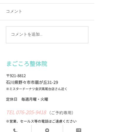
コメント
コメントを追加…
カルテは手書きの理由
施術を続けて実
（わけ）
お客様の声
まごころ整
体院
〒921-8812
石川県野々市市扇が
丘31-29
※ミスタードーナツ金沢高尾台店さん近く
定休日 毎週月曜・火
曜
TEL
076-205-9418
​
（
ご予約専用）
※営業、セールス等の​電話はご遠慮ください