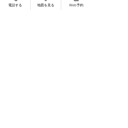
電話する
地図を見る
Web予約
Web予約
〜完全ご予約制になっております〜
〜お知らせ〜
7月より施術料金を変更させていただくこと
になりました。
​申し訳ありませんが、よろしくお願いいたし
ます。
​8月12〜14日は夏期休暇です。