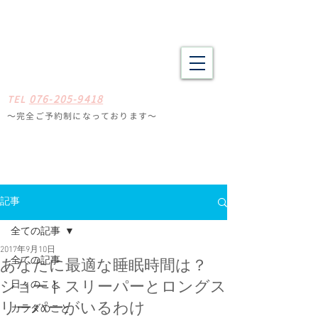
野々市市・金沢市南の整体 肩こり、腰痛、体の疲労や不調でお悩
みの方へ たしかな技術と癒やしの空間
​​まごころ整体院
0
7
6-205-9418
TE
L
〜完全ご予約制になっ
ております
〜
石川県野々
市市扇が丘31-29
※ミスタードーナツ
金沢高尾台店さん近く
定休日
毎週月曜・火曜
記事
全ての記事
2017年9月10日
全ての記事
あなたに最適な睡眠時間は？
日々のこと
ショートスリーパーとロングス
リーパーがいるわけ
カラダのこと