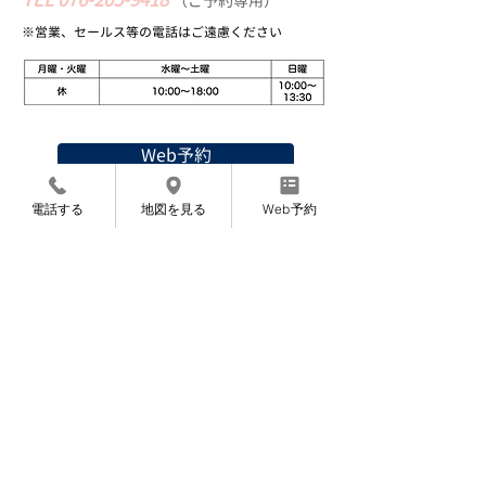
（
ご予約専用）
※営業、セールス等の​電話はご遠慮ください
Web予約
〜完全ご予約制になっております〜
電話する
地図を見る
Web予約
〜お知らせ〜
7月より施術料金を変更させていただくこと
になりました。
​申し訳ありませんが、よろしくお願いいたし
ます。
​8月12〜14日は夏期休暇です。