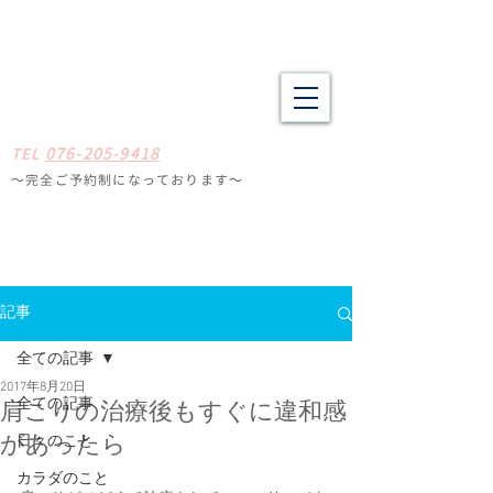
野々市市・金沢市南の整体 肩こり、腰痛、体の疲労や不調でお悩
みの方へ たしかな技術と癒やしの空間
​​まごころ整体院
0
7
6-205-9418
TE
L
〜完全ご予約制になっ
ております
〜
石川県野々
市市扇が丘31-29
※ミスタードーナツ
金沢高尾台店さん近く
定休日
毎週月曜・火曜
記事
全ての記事
2017年8月20日
全ての記事
肩こりの治療後もすぐに違和感
日々のこと
があったら
カラダのこと