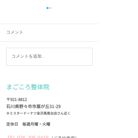
コメント
コメントを追加…
カルテは手書きの理由
施術を続けて実
（わけ）
お客様の声
まごころ整
体院
〒921-8812
石川県野々市市扇が
丘31-29
※ミスタードーナツ金沢高尾台店さん近く
定休日 毎週月曜・火
曜
TEL
076-205-9418
​