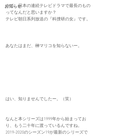
さて、日本の連続テレビドラマで最長のもの
お知らせ
ってなんだと思いますか？
テレビ朝日系列放送の『科捜研の女』です。
あなたはまだ、榊マリコを知らないー。
はい、知りませんでしたー。（笑）
なんと本シリーズは1999年から始まってお
り、もう二十年に渡っているんですね。
2019-2020のシーズン19が最新のシリーズで