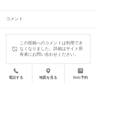
便利屋さんに感謝！
星座について思
整体院の店舗裏のスペース
牡牛座のことを考
が、ツタや草、枯れ葉で大変
て、かれこれもう
コメント
なことになっていまして、 先
今日いらっしゃっ
日自分でも処理したのです
ーイな患者さまに
が、とても処分しきれず…
た。 「先生は、
この投稿へのコメントは利用でき
う〜ん、どうしようかと思っ
ぼくも占星術（＝
なくなりました。詳細はサイト所
ていたら、 便利屋さんに頼ん
有者にお問い合わせください。
二星座）が昔から
でみたらいいかもしれない
としの春頃に、星
（！）とひらめきます。...
る本をよく読んでま
電話する
地図を見る
Web予約
まごころ整
体院
〒921-8812
石川県野々市市扇が
丘31-29
※ミスタードーナツ金沢高尾台店さん近く
定休日 毎週月曜・火
曜
TEL
076-205-9418
​
（
ご予約専用）