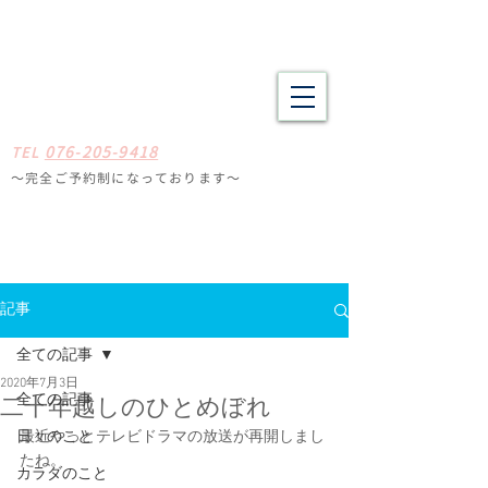
野々市市・金沢市南の整体 肩こり、腰痛、体の疲労や不調でお悩
みの方へ たしかな技術と癒やしの空間
​​まごころ整体院
0
7
6-205-9418
TE
L
〜完全ご予約制になっ
ております
〜
石川県野々
市市扇が丘31-29
※ミスタードーナツ
金沢高尾台店さん近く
定休日
毎週月曜・火曜
記事
全ての記事
2020年7月3日
全ての記事
二十年越しのひとめぼれ
日々のこと
最近やっとテレビドラマの放送が再開しまし
たね。
カラダのこと