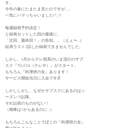
す。
今年の春にたまたま見たのですが……
一気にハマっちゃいました(^_^)
毎週録画予約決定！
と録画セットした回の最後に、
「次回、最終回！」の告知。。（えぇ〜…）
結局ラスト2話しか録画できませんでした。
しかし、4月からテレ朝系のいま流行のサブ
スク『TELESA（テレサ）』がスタート。
もちろん『科捜研の女』あります！
サービス開始当日に入会です✌️
しかししかし、なぜかサブスクにあるのはシ
ーズン15以降。
それ以前のものがない！
（相棒は1からあるのに…）
もちろんこんなことでぼくの『科捜研の女』