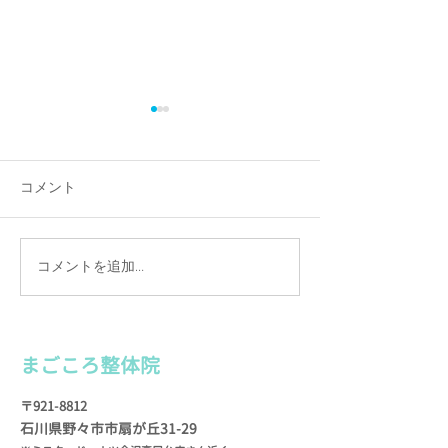
便利屋さんに感謝！
星座について思
整体院の店舗裏のスペース
牡牛座のことを考
が、ツタや草、枯れ葉で大変
て、かれこれもう
コメント
なことになっていまして、 先
今日いらっしゃっ
日自分でも処理したのです
ーイな患者さまに
が、とても処分しきれず…
た。 「先生は、
コメントを追加…
う〜ん、どうしようかと思っ
ぼくも占星術（＝
ていたら、 便利屋さんに頼ん
二星座）が昔から
でみたらいいかもしれない
としの春頃に、星
（！）とひらめきます。...
る本をよく読んでま
まごころ整
体院
〒921-8812
石川県野々市市扇が
丘31-29