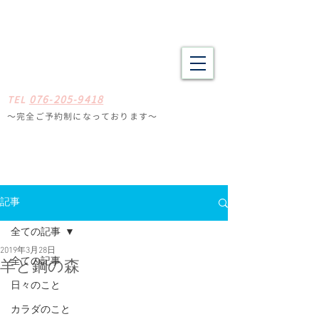
野々市市・金沢市南の整体 肩こり、腰痛、体の疲労や不調でお悩
みの方へ たしかな技術と癒やしの空間
​​まごころ整体院
0
7
6-205-9418
TE
L
〜完全ご予約制になっ
ております
〜
石川県野々
市市扇が丘31-29
※ミスタードーナツ
金沢高尾台店さん近く
定休日
毎週月曜・火曜
記事
全ての記事
2019年3月28日
全ての記事
羊と鋼の森
日々のこと
カラダのこと