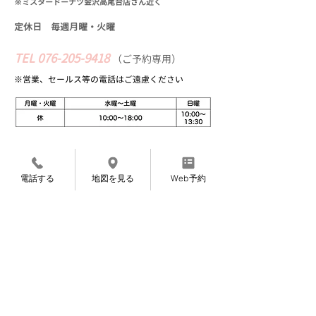
※ミスタードーナツ金沢高尾台店さん近く
定休日 毎週月曜・火
曜
TEL
076-205-9418
​
（
ご予約専用）
※営業、セールス等の​電話はご遠慮ください
Web予約
電話する
地図を見る
Web予約
〜完全ご予約制になっております〜
〜お知らせ〜
7月より施術料金を変更させていただくこと
になりました。
​申し訳ありませんが、よろしくお願いいたし
ます。