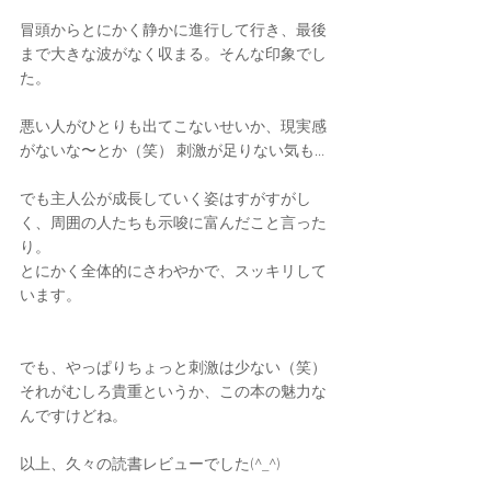
冒頭からとにかく静かに進行して行き、最後
まで大きな波がなく収まる。そんな印象でし
た。
悪い人がひとりも出てこないせいか、現実感
がないな〜とか（笑） 刺激が足りない気も…
でも主人公が成長していく姿はすがすがし
く、周囲の人たちも示唆に富んだこと言った
り。
とにかく全体的にさわやかで、スッキリして
います。
でも、やっぱりちょっと刺激は少ない（笑）
それがむしろ貴重というか、この本の魅力な
んですけどね。
以上、久々の読書レビューでした(^_^)