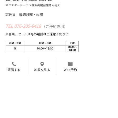
※ミスタードーナツ金沢高尾台店さん近く
定休日 毎週月曜・火
曜
TEL
076-205-9418
​
（
ご予約専用）
※営業、セールス等の​電話はご遠慮ください
Web予約
電話する
地図を見る
Web予約
〜完全ご予約制になっております〜
〜お知らせ〜
7月より施術料金を変更させていただくこと
になりました。
​申し訳ありませんが、よろしくお願いいたし
ます。