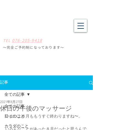
野々市市・金沢市南の整体 肩こり、腰痛、体の疲労や不調でお悩
みの方へ たしかな技術と癒やしの空間
​​まごころ整体院
0
7
6-205-9418
TE
L
〜完全ご予約制になっ
ております
〜
石川県野々
市市扇が丘31-29
※ミスタードーナツ
金沢高尾台店さん近く
定休日
毎週月曜・火曜
記事
全ての記事
2021年8月27日
全ての記事
休日の午後のマッサージ
日々のこと
いよいよ８月ももうすぐ終わりますね〜。
カラダのこと
いろんなことがあった８月だったと思うんで