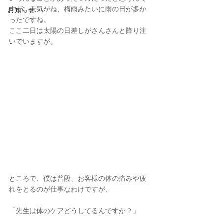
すが、天気がね、梅雨みたいに雨の日が多か
お知らせ
ったですね。
ここ二日は太陽の日差しがさんさんと降り注
いでいますが。
ところで、僕は普段、お客様の体の痛みや疲
れをとるのが仕事なわけですが、
「先生は体のケアどうしてるんですか？」