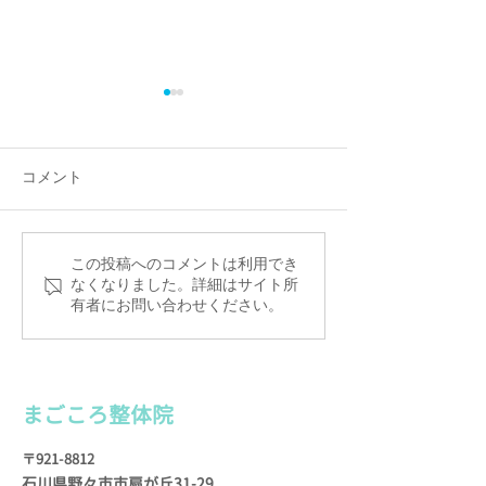
便利屋さんに感謝！
星座について思
整体院の店舗裏のスペース
牡牛座のことを考
が、ツタや草、枯れ葉で大変
て、かれこれもう
コメント
なことになっていまして、 先
今日いらっしゃっ
日自分でも処理したのです
ーイな患者さまに
が、とても処分しきれず…
た。 「先生は、
この投稿へのコメントは利用でき
う〜ん、どうしようかと思っ
ぼくも占星術（＝
なくなりました。詳細はサイト所
ていたら、 便利屋さんに頼ん
有者にお問い合わせください。
二星座）が昔から
でみたらいいかもしれない
としの春頃に、星
（！）とひらめきます。...
る本をよく読んでま
まごころ整
体院
〒921-8812
石川県野々市市扇が
丘31-29