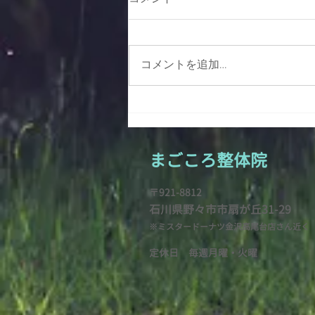
秋の匂い
コメントを追加…
まごころ整
体院
〒921-8812
石川県野々市市扇が
丘31-29
※ミスタードーナツ金沢高尾台店さん近く
定休日 毎週月曜・火
曜