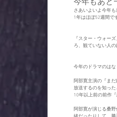
今年もあと
さあいよいよ今年も
1年はほぼ52週間で
『スター・ウォーズ
ろ、観ていない人の
今年のドラマのはな
阿部寛主演の『まだ
放送するのを知った
10年以上前の前作
阿部寛が演じる桑野
緒だったりして、勝