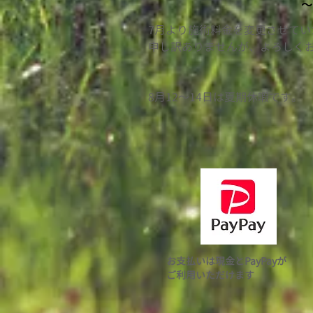
〜
7月より施術料金を変更させて
​申し訳ありませんが、よろしく
​8月12〜14日は夏期休暇です。
お支払いは現金とPayPayが
ご利用いただけます