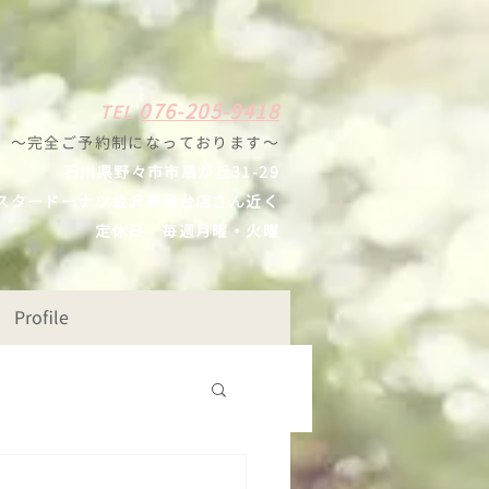
0
7
6-205-9418
TE
L
〜完全ご予約制になっ
ております
〜
石川県野々
市市扇が丘31-29
スタードーナツ
金沢高尾台店さん近く
定休日
毎週月曜・火曜
Profile