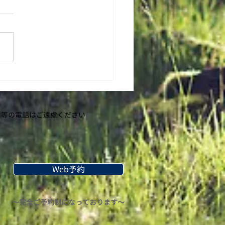
座のことを考えつづけて、か
れもう半年以上。 今日いら
ゃったプレイボーイな患者さ
聞かれました。 「先生は、
座？」 ぼくも占星術（＝い
る十二星座）が昔から好き
ことしの春頃に、星座にまつ
本をよく読んでました。...
等の​電話はご遠慮ください
Web予約
〜完全ご予約制になっております〜