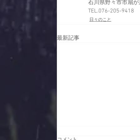
石川県野々市市扇が丘
TEL.076-205-9418
日々のこと
最新記事
コメント