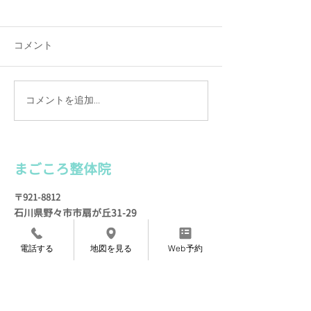
便利屋さんに感謝！
星座について思
整体院の店舗裏のスペース
牡牛座のことを考
が、ツタや草、枯れ葉で大変
て、かれこれもう
コメント
なことになっていまして、 先
今日いらっしゃっ
日自分でも処理したのです
ーイな患者さまに
が、とても処分しきれず…
た。 「先生は、
コメントを追加…
う〜ん、どうしようかと思っ
ぼくも占星術（＝
ていたら、 便利屋さんに頼ん
二星座）が昔から
でみたらいいかもしれない
としの春頃に、星
（！）とひらめきます。...
る本をよく読んでま
まごころ整
体院
〒921-8812
石川県野々市市扇が
丘31-29
※ミスタードーナツ金沢高尾台店さん近く
電話する
地図を見る
Web予約
定休日 毎週月曜・火
曜
TEL
076-205-9418
​
（
ご予約専用）
※営業、セールス等の​電話はご遠慮ください