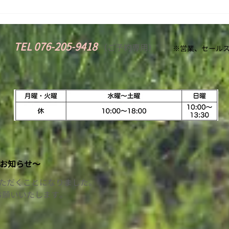
っていたら、 便利屋さんに頼ん
わゆ
でみたらいいかもしれない（！）
で、
とひらめきます。...
わる
TEL 076-205-9418
​
（
ご予約専用）
※営業、セールス
お知らせ〜
いただくことになりました。
お願いいたします。