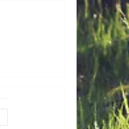
について思うこと
座のことを考えつづけて、か
れもう半年以上。 今日いら
ゃったプレイボーイな患者さ
聞かれました。 「先生は、
座？」 ぼくも占星術（＝い