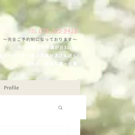
0
7
6-205-9418
TE
L
〜完全ご予約制になっ
ております
〜
石川県野々
市市扇が丘31-29
スタードーナツ
金沢高尾台店さん近く
定休日
毎週月曜・火曜
Profile