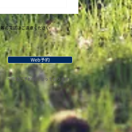
る十二星座）が昔から好き
ことしの春頃に、星座にまつ
本をよく読んでました。...
等の​電話はご遠慮ください
Web予約
〜完全ご予約制になっております〜