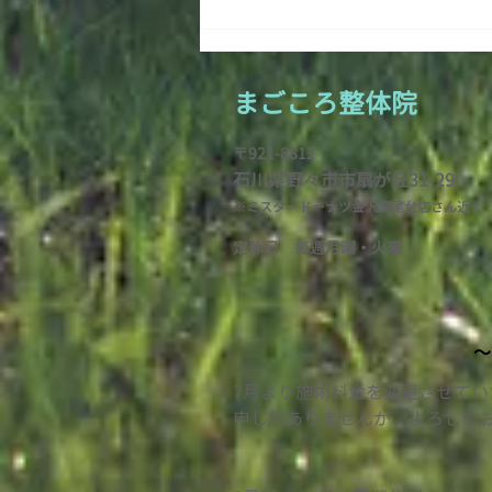
まごころ整
体院
〒921-8812
石川県野々市市扇が
丘31-29
※ミスタードーナツ金沢高尾台店さん近く
定休日 毎週月曜・火
曜
〜
7月より施術料金を変更させて
​申し訳ありませんが、よろしく