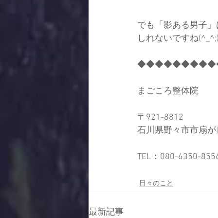
でも「影ある男子」
しれないですね(^_^;
◆◆◆◆◆◆◆◆◆
まごころ整体院
〒921-8812
石川県野々市市扇が丘
TEL：080-6350-8
日々のこと
最新記事