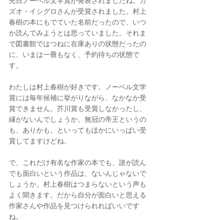
先日ノーベル文学賞が発表されましたね。カ
ズオ・イシグロさんが受賞されました。村上
春樹の本にもでていた名前だったので、いつ
か読んでみようとは思っていました。それま
で図書館ではつねに在庫ありの状態だったの
に、いまは一冊もなく、予約待ちの状態で
す。
わたしは村上春樹が好きです。ノーベル文学
賞には毎年候補に挙がりながら、なかなか受
賞できません。芥川賞も受賞しなかったし、
縁がないんでしょうか。無冠の帝王というの
も、ありかも。といってもほかにいっぱい受
賞してますけどね。
で、これだけ有名な作家の本でも、誰が読ん
でも面白いという作品は、ないんじゃないで
しょうか。村上春樹はつまらないという声も
よく聞きます。だから自分が面白いと思える
作家さんや作品を見つけられればいいです
ね。