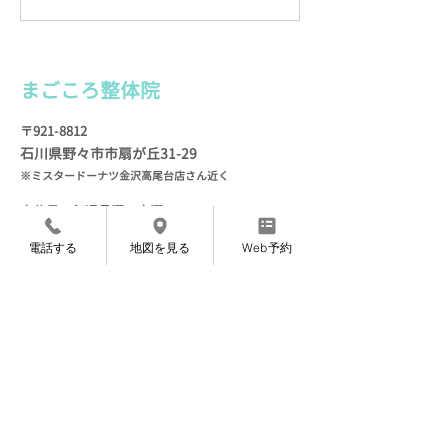
う〜ん、どうしようかと思っ
ぼくも占星術（＝
ていたら、 便利屋さんに頼ん
二星座）が昔から
でみたらいいかもしれない
としの春頃に、星
（！）とひらめきます。...
る本をよく読んでま
まごころ整
体院
〒921-8812
石川県野々市市扇が
丘31-29
※ミスタードーナツ金沢高尾台店さん近く
定休日 毎週月曜・火
曜
電話する
地図を見る
Web予約
TEL
076-205-9418
​
（
ご予約専用）
※営業、セールス等の​電話はご遠慮ください
Web予約
〜完全ご予約制になっております〜