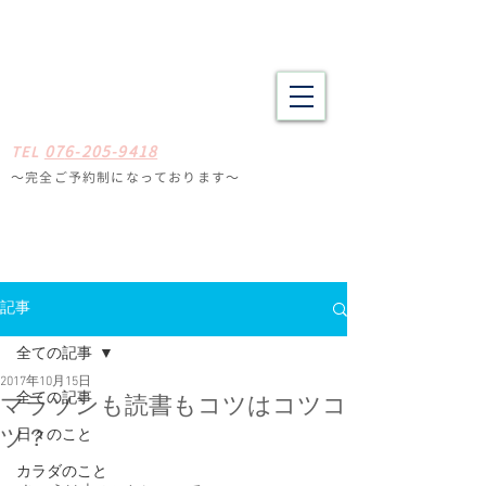
野々市市・金沢市南の整体 肩こり、腰痛、体の疲労や不調でお悩
みの方へ たしかな技術と癒やしの空間
​​まごころ整体院
0
7
6-205-9418
TE
L
〜完全ご予約制になっ
ております
〜
石川県野々
市市扇が丘31-29
※ミスタードーナツ
金沢高尾台店さん近く
定休日
毎週月曜・火曜
記事
全ての記事
2017年10月15日
全ての記事
マラソンも読書もコツはコツコ
日々のこと
ツ？
カラダのこと