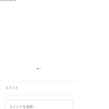
便利屋さんに感謝！
星座について思
整体院の店舗裏のスペース
牡牛座のことを考
が、ツタや草、枯れ葉で大変
て、かれこれもう
コメント
なことになっていまして、 先
今日いらっしゃっ
日自分でも処理したのです
ーイな患者さまに
が、とても処分しきれず…
た。 「先生は、
コメントを追加…