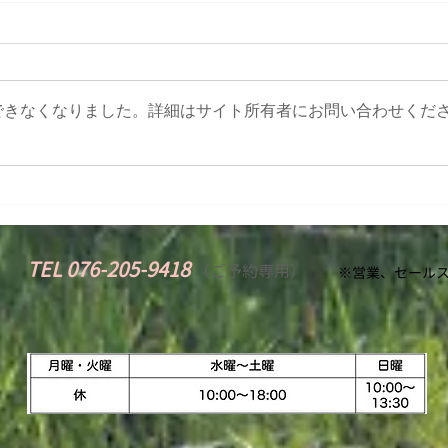
電話アクシデント！
６月
７月２日（土）から数日間、電話
6日（
が通じない状況になってしまいま
日（
した。 報道もされていたとお
いたし
できなくなりました。詳細はサイト所有者にお問い合わせくだ
り、通信障害が起きていたよう
（月
で… お電話くださった方には本当
ジメ
にご迷惑をおかけしました🙇
ね。
◆◆◆◆◆◆◆◆◆◆◆◆◆◆◆
る方
◆◆◆◆◆◆◆◆◆◆◆◆◆◆◆
す。..
◆◆◆◆ まごころ整体院...
TEL 076-205-9418
​
（
ご予約専用）
※営業、セールス