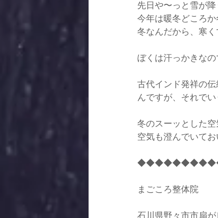
先日や〜っと雪が降
今年は暖冬どころか
冬なんだから、寒く
ぼくは汗っかきなの
古代インド発祥の伝
んですが、それでい
冬のスーッとした空
空気も澄んでいてお
◆◆◆◆◆◆◆◆◆
まごころ整体院
石川県野々市市扇が丘