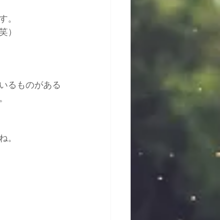
す。
笑）
いるものがある
。
ね。