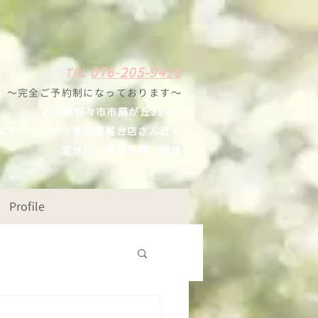
0
7
6-205-9418
TE
L
〜完全ご予約制になっ
ております
〜
石川県野々
市市扇が丘31-29
スタードーナツ
金沢高尾台店さん近く
定休日
毎週月曜・火曜
Profile