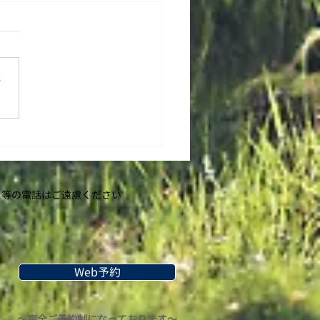
のお休み
月曜） 7日（第一火曜） 11
土曜） 講習会のためお休み
ます 13日（月曜） 20日
さ
曜） 27日（月曜） そろそろ
ジメした梅雨がやってきます
 気象の変化で体調を崩され
もたくさんいらっしゃいま
.
等の​電話はご遠慮ください
Web予約
〜完全ご予約制になっております〜