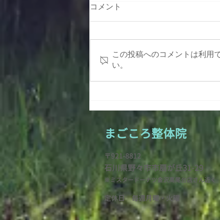
年末年始のお知らせ
コメント
12月29日〜1月4日まで休業とさ
せていただきます。 よろしくお
願いいたします。
この投稿へのコメントは利用
い。
まごころ整
体院
〒921-8812
石川県野々市市扇が
丘31-29
※ミスタードーナツ金沢高尾台店さん近く
定休日 毎週月曜・火
曜