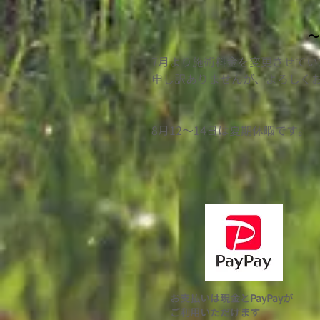
〜
7月より施術料金を変更させて
​申し訳ありませんが、よろしく
​8月12〜14日は夏期休暇です。
お支払いは現金とPayPayが
ご利用いただけます