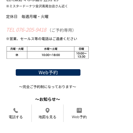
※ミスタードーナツ金沢高尾台店さん近く
定休日 毎週月曜・火
曜
TEL
076-205-9418
​
（
ご予約専用）
※営業、セールス等の​電話はご遠慮ください
Web予約
〜完全ご予約制になっております〜
〜お知らせ〜
7月より施術料金を変更させていただくこと
になりました。
電話する
地図を見る
Web予約
​申し訳ありませんが、よろしくお願いいたし
ます。