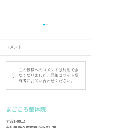
電話アクシデント！
６月のお休み
７月２日（土）から数日間、
6日（月曜） 7日
電話が通じない状況になって
曜） 11日（土曜
コメント
しまいました。 報道もされて
ためお休みいたしま
いたとおり、通信障害が起き
（月曜） 20日（月
ていたようで… お電話くださ
（月曜） そろそ
この投稿へのコメントは利用でき
った方には本当にご迷惑をお
た梅雨がやってき
なくなりました。詳細はサイト所
かけしました🙇
有者にお問い合わせください。
象の変化で体調を
◆◆◆◆◆◆◆◆◆◆◆◆◆
もたくさんいらっ
◆◆◆◆◆◆◆◆◆◆◆◆◆
す。...
◆◆◆◆◆◆◆◆ まごころ整
まごころ整
体院
体院...
〒921-8812
石川県野々市市扇が
丘31-29