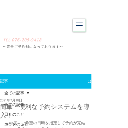
野々市市・金沢市南の整体 肩こり、腰痛、体の疲労や不調でお悩
みの方へ たしかな技術と癒やしの空間
​​まごころ整体院
0
7
6-205-9418
TE
L
〜完全ご予約制になっ
ております
〜
石川県野々
市市扇が丘31-29
※ミスタードーナツ
金沢高尾台店さん近く
定休日
毎週月曜・火曜
記事
全ての記事
2021年7月18日
全ての記事
簡単・便利な予約システムを導
日々のこと
入！
この度、ご希望の日時を指定して予約が完結
カラダのこと