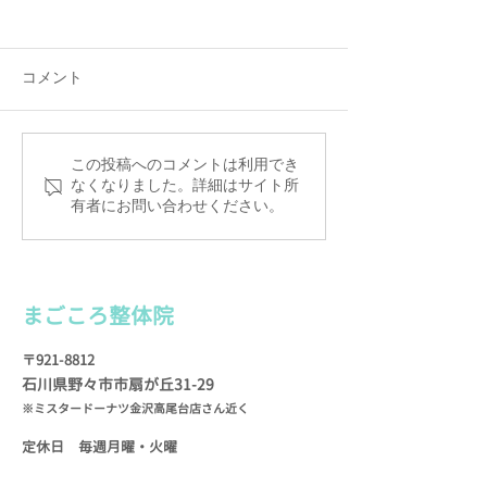
電話アクシデント！
６月のお休み
７月２日（土）から数日間、
6日（月曜） 7日
電話が通じない状況になって
曜） 11日（土曜
コメント
しまいました。 報道もされて
ためお休みいたしま
いたとおり、通信障害が起き
（月曜） 20日（月
ていたようで… お電話くださ
（月曜） そろそ
この投稿へのコメントは利用でき
った方には本当にご迷惑をお
た梅雨がやってき
なくなりました。詳細はサイト所
かけしました🙇
有者にお問い合わせください。
象の変化で体調を
◆◆◆◆◆◆◆◆◆◆◆◆◆
もたくさんいらっ
◆◆◆◆◆◆◆◆◆◆◆◆◆
す。...
◆◆◆◆◆◆◆◆ まごころ整
まごころ整
体院
体院...
〒921-8812
石川県野々市市扇が
丘31-29
※ミスタードーナツ金沢高尾台店さん近く
定休日 毎週月曜・火
曜