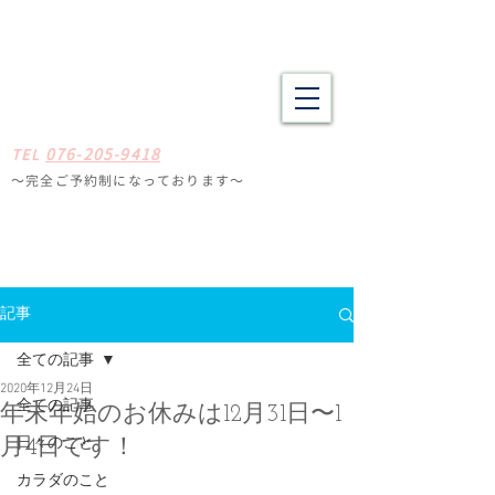
野々市市・金沢市南の整体 肩こり、腰痛、体の疲労や不調でお悩
みの方へ たしかな技術と癒やしの空間
​​まごころ整体院
0
7
6-205-9418
TE
L
〜完全ご予約制になっ
ております
〜
石川県野々
市市扇が丘31-29
※ミスタードーナツ
金沢高尾台店さん近く
定休日
毎週月曜・火曜
記事
全ての記事
2020年12月24日
全ての記事
年末年始のお休みは12月31日〜1
日々のこと
月4日です！
カラダのこと