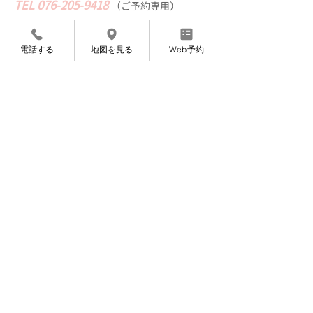
TEL
076-205-9418
​
（
ご予約専用）
※営業、セールス等の​電話はご遠慮ください
電話する
地図を見る
Web予約
Web予約
〜完全ご予約制になっております〜
〜お知らせ〜
7月より施術料金を変更させていただくこと
になりました。
​申し訳ありませんが、よろしくお願いいたし
ます。
​8月12〜14日は夏期休暇です。