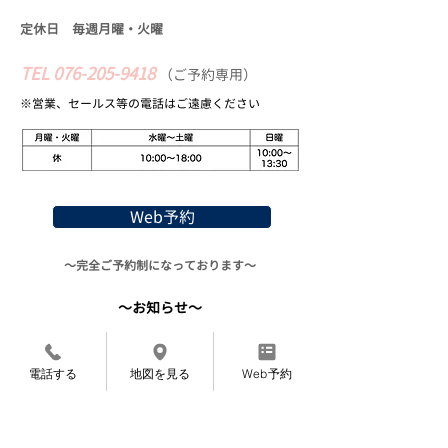
定休日 毎週月曜・火
曜
TEL
076-205-9418
​
（
ご予約専用）
※営業、セールス等の​電話はご遠慮ください
Web予約
〜完全ご予約制になっております〜
〜お知らせ〜
7月より施術料金を変更させていただくこと
になりました。
電話する
地図を見る
Web予約
​申し訳ありませんが、よろしくお願いいたし
ます。