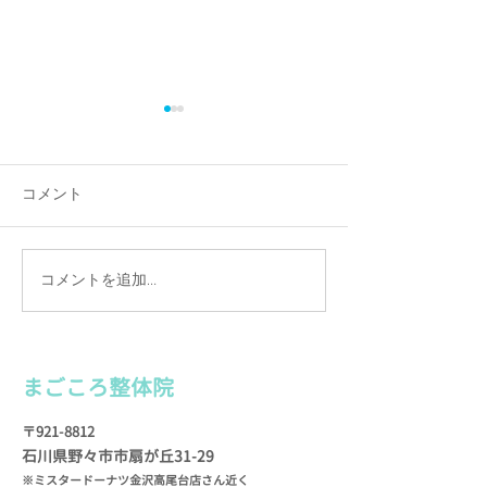
電話アクシデント！
６月のお休み
７月２日（土）から数日間、
6日（月曜） 7日
電話が通じない状況になって
曜） 11日（土曜
コメント
しまいました。 報道もされて
ためお休みいたしま
いたとおり、通信障害が起き
（月曜） 20日（月
ていたようで… お電話くださ
（月曜） そろそ
コメントを追加…
った方には本当にご迷惑をお
た梅雨がやってき
かけしました🙇
象の変化で体調を
◆◆◆◆◆◆◆◆◆◆◆◆◆
もたくさんいらっ
◆◆◆◆◆◆◆◆◆◆◆◆◆
す。...
まごころ整
体院
◆◆◆◆◆◆◆◆ まごころ整
体院...
〒921-8812
石川県野々市市扇が
丘31-29
※ミスタードーナツ金沢高尾台店さん近く