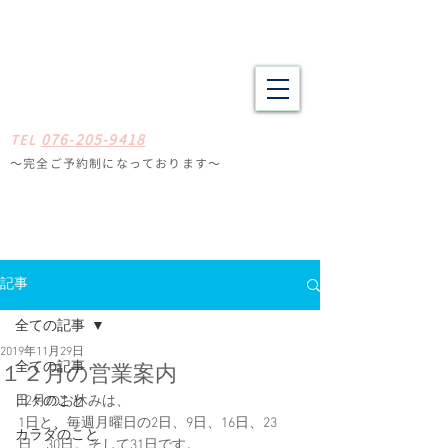
野々市市・金沢市南の整体 肩こり、腰痛、体の疲労や不調でお悩
みの方へ たしかな技術と癒やしの空間
​​まごころ整体院
0
7
6-205-9418
TE
L
〜完全ご予約制になっ
ております
〜
石川県野々
市市扇が丘31-29
※ミスタードーナツ
金沢高尾台店さん近く
定休日
毎週月曜・火曜
記事
全ての記事
2019年11月29日
全ての記事
１２月の営業案内
日々のこと
12月のお休みは、
1日と、毎週月曜日の2日、9日、16日、23
カラダのこと
日、30日。そして31日です。