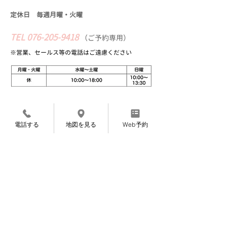
定休日 毎週月曜・火
曜
TEL
076-205-9418
​
（
ご予約専用）
※営業、セールス等の​電話はご遠慮ください
Web予約
電話する
地図を見る
Web予約
〜完全ご予約制になっております〜
〜お知らせ〜
7月より施術料金を変更させていただくこと
になりました。
​申し訳ありませんが、よろしくお願いいたし
ます。