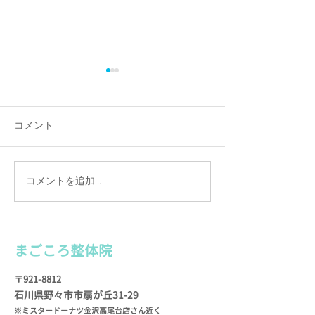
電話アクシデント！
６月のお休み
７月２日（土）から数日間、
6日（月曜） 7日
電話が通じない状況になって
曜） 11日（土曜
コメント
しまいました。 報道もされて
ためお休みいたしま
いたとおり、通信障害が起き
（月曜） 20日（月
ていたようで… お電話くださ
（月曜） そろそ
コメントを追加…
った方には本当にご迷惑をお
た梅雨がやってき
かけしました🙇
象の変化で体調を
◆◆◆◆◆◆◆◆◆◆◆◆◆
もたくさんいらっ
◆◆◆◆◆◆◆◆◆◆◆◆◆
す。...
まごころ整
体院
◆◆◆◆◆◆◆◆ まごころ整
体院...
〒921-8812
石川県野々市市扇が
丘31-29
※ミスタードーナツ金沢高尾台店さん近く