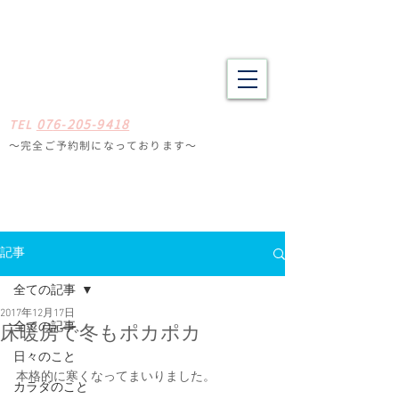
野々市市・金沢市南の整体 肩こり、腰痛、体の疲労や不調でお悩
みの方へ たしかな技術と癒やしの空間
​​まごころ整体院
0
7
6-205-9418
TE
L
〜完全ご予約制になっ
ております
〜
石川県野々
市市扇が丘31-29
※ミスタードーナツ
金沢高尾台店さん近く
定休日
毎週月曜・火曜
記事
全ての記事
2017年12月17日
全ての記事
床暖房で冬もポカポカ
日々のこと
本格的に寒くなってまいりました。
カラダのこと